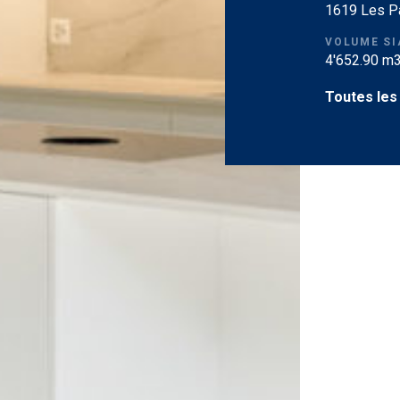
1619 Les P
VOLUME SI
4'652.90 m
Toutes les