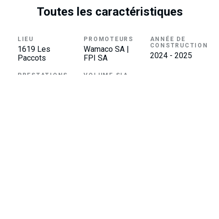
Toutes les caractéristiques
LIEU
PROMOTEURS
ANNÉE DE
CONSTRUCTION
1619 Les
Wamaco SA |
2024 - 2025
Paccots
FPI SA
PRESTATIONS
VOLUME SIA
Promoteur
10'248.29 m3
ADRESSE
SECRÉTARIAT
Wamaco SA
021 922 40 70
TÉL.
Route de Fenil 68 A
info@wamaco.ch
MAIL
1809 Fenil-sur-Corsier