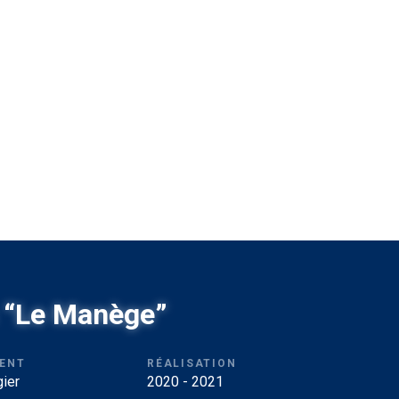
s “Le Manège”
ENT
RÉALISATION
ier
2020 - 2021