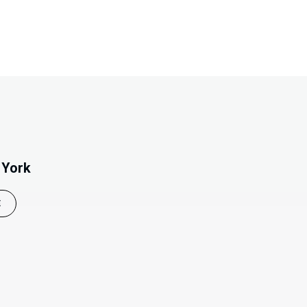
 York
E