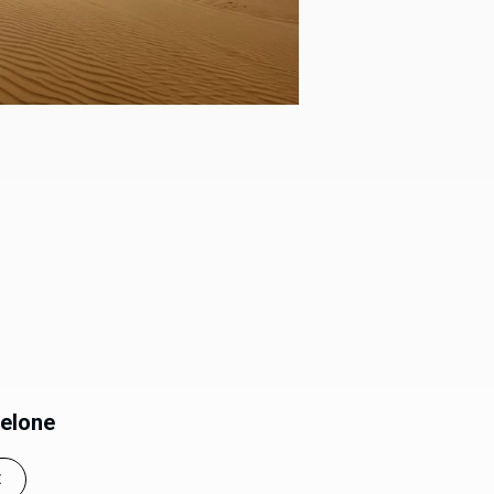
celone
E